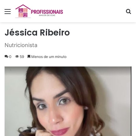
Menu
P
Jéssica Ribeiro
Nutricionista
0
59
Menos de um minuto