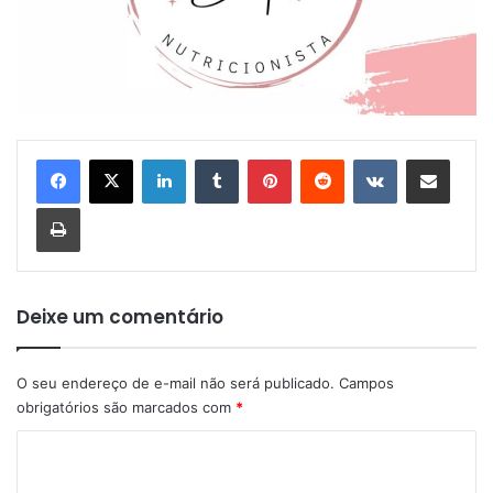
Linkedin
Tumblr
Pinterest
Reddit
VK
Compartilhar via e-mail
Imprimir
Deixe um comentário
O seu endereço de e-mail não será publicado.
Campos
obrigatórios são marcados com
*
C
o