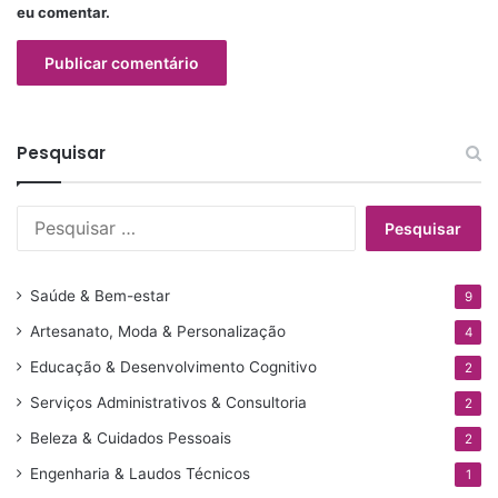
eu comentar.
Pesquisar
P
e
s
q
Saúde & Bem-estar
9
u
Artesanato, Moda & Personalização
i
4
s
Educação & Desenvolvimento Cognitivo
2
a
Serviços Administrativos & Consultoria
r
2
p
Beleza & Cuidados Pessoais
2
o
Engenharia & Laudos Técnicos
r
1
: