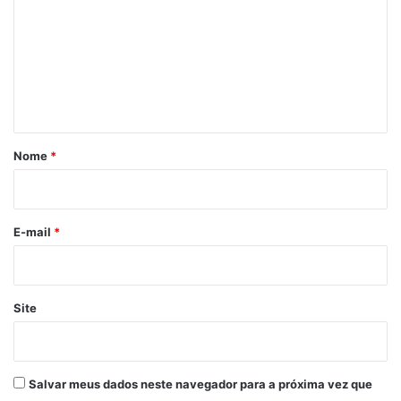
m
e
n
t
á
r
Nome
*
i
o
*
E-mail
*
Site
Salvar meus dados neste navegador para a próxima vez que