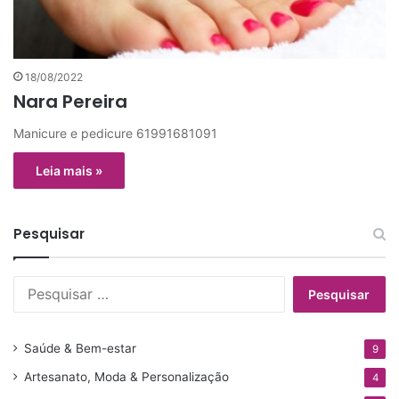
18/08/2022
Nara Pereira
Manicure e pedicure 61991681091
Leia mais »
Pesquisar
P
e
s
q
Saúde & Bem-estar
9
u
Artesanato, Moda & Personalização
i
4
s