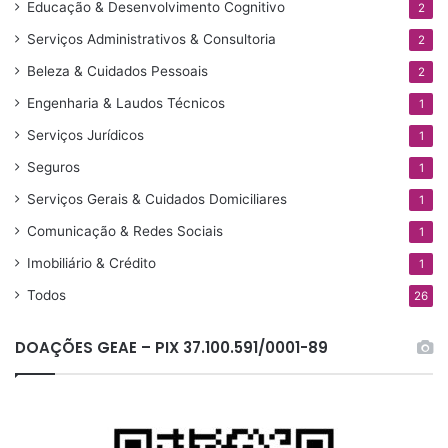
Educação & Desenvolvimento Cognitivo
2
a
Serviços Administrativos & Consultoria
r
2
p
Beleza & Cuidados Pessoais
2
o
Engenharia & Laudos Técnicos
r
1
:
Serviços Jurídicos
1
Seguros
1
Serviços Gerais & Cuidados Domiciliares
1
Comunicação & Redes Sociais
1
Imobiliário & Crédito
1
Todos
26
DOAÇÕES GEAE – PIX 37.100.591/0001-89