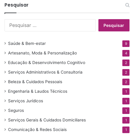
Pesquisar
P
e
s
q
Saúde & Bem-estar
9
u
Artesanato, Moda & Personalização
i
4
s
Educação & Desenvolvimento Cognitivo
2
a
Serviços Administrativos & Consultoria
r
2
p
Beleza & Cuidados Pessoais
2
o
Engenharia & Laudos Técnicos
r
1
:
Serviços Jurídicos
1
Seguros
1
Serviços Gerais & Cuidados Domiciliares
1
Comunicação & Redes Sociais
1