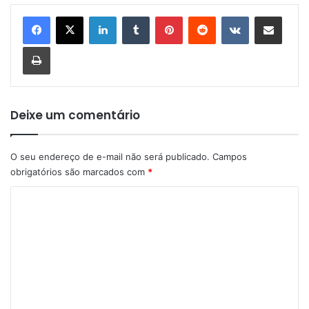
Linkedin
Tumblr
Pinterest
Reddit
VK
Compartilhar via e-mail
Imprimir
Deixe um comentário
O seu endereço de e-mail não será publicado.
Campos
obrigatórios são marcados com
*
C
o
m
e
n
t