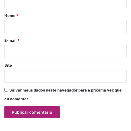
á
r
Nome
*
i
o
*
E-mail
*
Site
Salvar meus dados neste navegador para a próxima vez que
eu comentar.