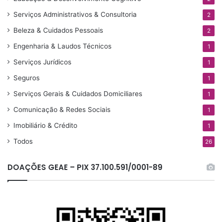
a
Serviços Administrativos & Consultoria
r
2
p
Beleza & Cuidados Pessoais
2
o
Engenharia & Laudos Técnicos
r
1
:
Serviços Jurídicos
1
Seguros
1
Serviços Gerais & Cuidados Domiciliares
1
Comunicação & Redes Sociais
1
Imobiliário & Crédito
1
Todos
26
DOAÇÕES GEAE – PIX 37.100.591/0001-89