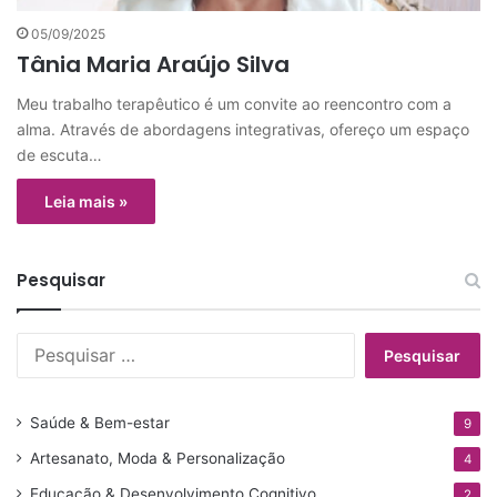
05/09/2025
Tânia Maria Araújo Silva
Meu trabalho terapêutico é um convite ao reencontro com a
alma. Através de abordagens integrativas, ofereço um espaço
de escuta…
Leia mais »
Pesquisar
P
e
s
q
Saúde & Bem-estar
9
u
Artesanato, Moda & Personalização
i
4
s
Educação & Desenvolvimento Cognitivo
2